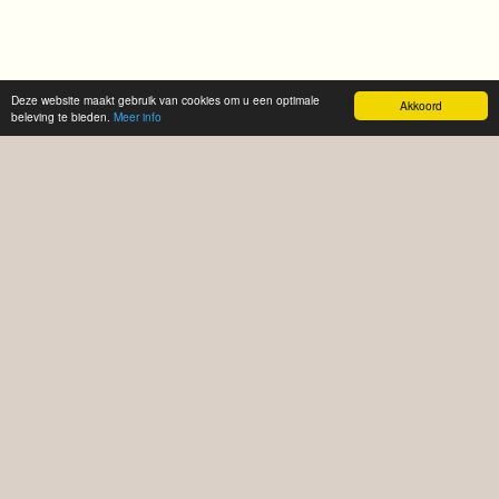
Deze website maakt gebruik van cookies om u een optimale
Akkoord
beleving te bieden.
Meer info
Welkom!
Sinds 1987 in Amersfoort. Bestel de lekkerste
pizza's bij Pizza Sandro in Amersfoort. Pizza's
afhalen en bezorgen.
TIP! Bestelt u vaker? Maak een account aan en
houd overzicht over uw geschiedenis of bestel
makkelijk opnieuw.
Eet smakelijk!