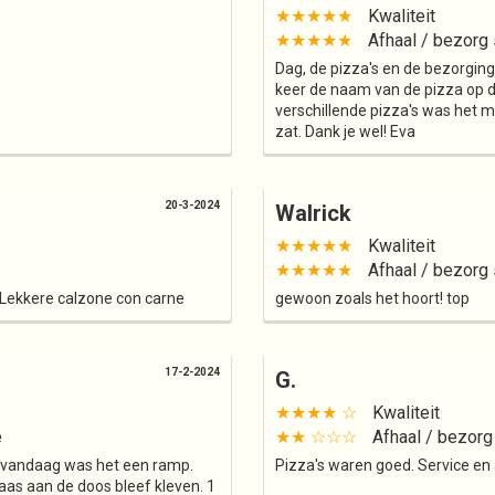
★★★★★
Kwaliteit
★★★★★
Afhaal / bezorg 
Dag, de pizza's en de bezorgin
keer de naam van de pizza op d
verschillende pizza's was het mo
zat. Dank je wel! Eva
20-3-2024
Walrick
★★★★★
Kwaliteit
★★★★★
Afhaal / bezorg 
. Lekkere calzone con carne
gewoon zoals het hoort! top
17-2-2024
G.
★★★★ ☆
Kwaliteit
e
★★ ☆☆☆
Afhaal / bezorg
 vandaag was het een ramp.
Pizza's waren goed. Service en
aas aan de doos bleef kleven. 1