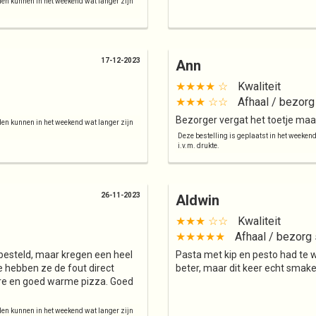
jden kunnen in het weekend wat langer zijn
17-12-2023
Ann
★★★★ ☆
Kwaliteit
★★★ ☆☆
Afhaal / bezorg
Bezorger vergat het toetje maar
jden kunnen in het weekend wat langer zijn
Deze bestelling is geplaatst in het weeken
i.v.m. drukte.
26-11-2023
Aldwin
★★★ ☆☆
Kwaliteit
★★★★★
Afhaal / bezorg 
 besteld, maar kregen een heel
Pasta met kip en pesto had te w
e hebben ze de fout direct
beter, maar dit keer echt smake
ere en goed warme pizza. Goed
jden kunnen in het weekend wat langer zijn