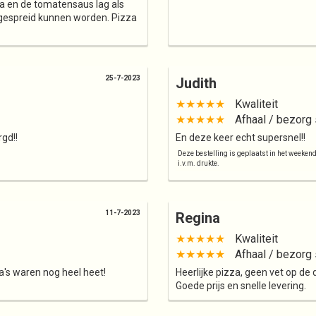
na en de tomatensaus lag als
tgespreid kunnen worden. Pizza
25-7-2023
Judith
★★★★★
Kwaliteit
★★★★★
Afhaal / bezorg 
gd!!
En deze keer echt supersnel!!
Deze bestelling is geplaatst in het weeken
i.v.m. drukte.
11-7-2023
Regina
★★★★★
Kwaliteit
★★★★★
Afhaal / bezorg 
a's waren nog heel heet!
Heerlijke pizza, geen vet op d
Goede prijs en snelle levering.