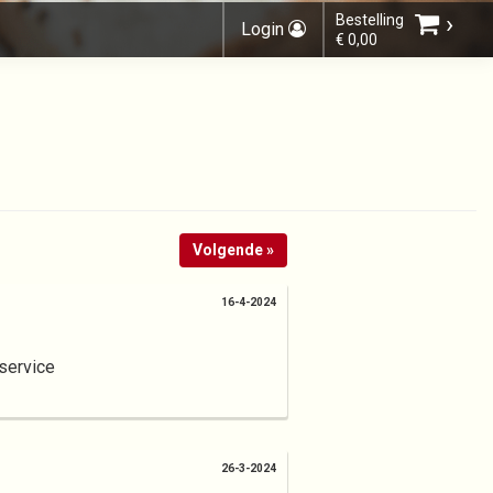
›
Bestelling
Login
€ 0,00
Kies bestelmethode
Volgende »
U heeft nog geen producten in uw
winkelmandje.
16-4-2024
service
Totaal:
€ 0,00
26-3-2024