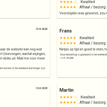
★★★★ ☆
Kwaliteit
★★★★★
Afhaal / bezorg 
Voorsnijden was gewenst, zou net
13-8-2023
Frans
★★★★★
Kwaliteit
★★★★★
Afhaal / bezorg 
, maar de website kan nog wat
Netjes op tijd en goed te eten, h
rt (toevoegen, aantal wijzigen,
Deze bestelling is geplaatst in het weeken
l-clicks uit. Mail me voor meer
i.v.m. drukte.
jden kunnen in het weekend wat langer zijn
12-8-2023
Martin
★★★★ ☆
Kwaliteit
★★★★★
Afhaal / bezorg 