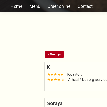
Home
Menu
Order online
Contact
« Vorige
K
★★★★★
Kwaliteit
★★★★ ☆
Afhaal / bezorg servic
Soraya